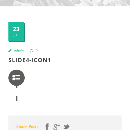
23
JUL
admin
0
SLIDE4-ICON1
Share Post: