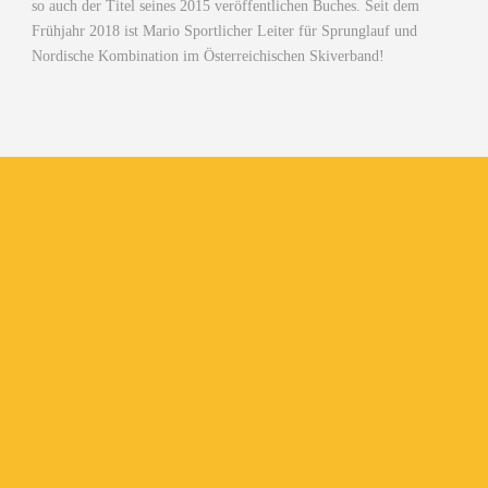
so auch der Titel seines 2015 veröffentlichen Buches. Seit dem
Frühjahr 2018 ist Mario Sportlicher Leiter für Sprunglauf und
Nordische Kombination im Österreichischen Skiverband!