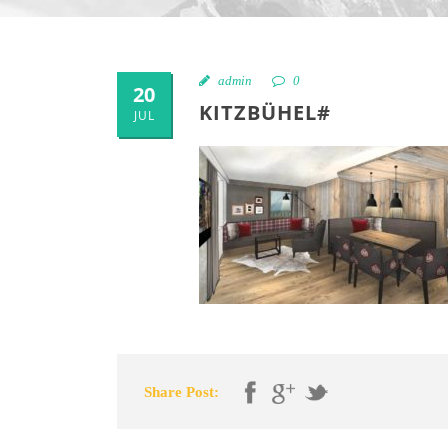
admin
0
20
KITZBÜHEL#
JUL
Share Post: