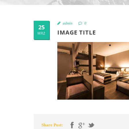
admin
0
25
IMAGE TITLE
MRZ
Share Post: