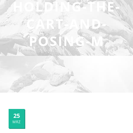
HOLDING-THE-
CART-AND-
POSING-M
25
MRZ