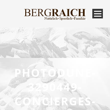
PHOTODUNE-
3290449-
CONCIERGES-