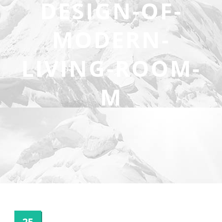
DESIGN-OF-
MODERN-
LIVING-ROOM-
M
25