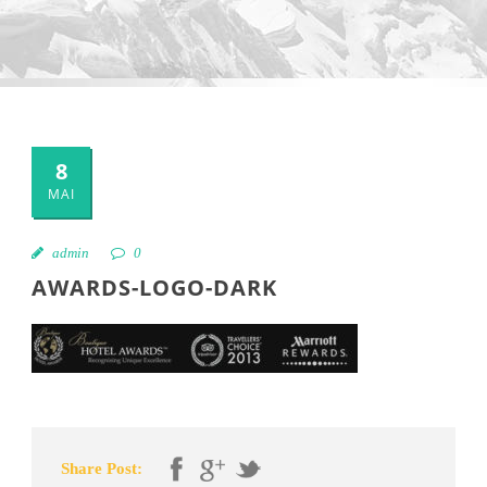
8
MAI
admin
0
AWARDS-LOGO-DARK
Share Post: