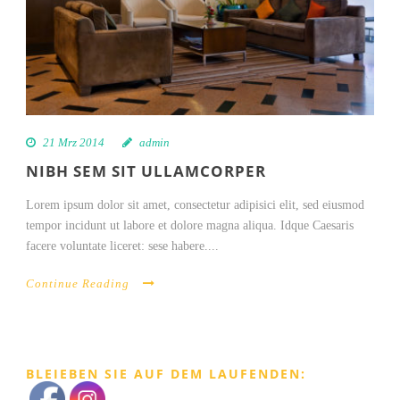
21 Mrz 2014
admin
NIBH SEM SIT ULLAMCORPER
Lorem ipsum dolor sit amet, consectetur adipisici elit, sed eiusmod
tempor incidunt ut labore et dolore magna aliqua. Idque Caesaris
facere voluntate liceret: sese habere....
Continue Reading
BLEIEBEN SIE AUF DEM LAUFENDEN: