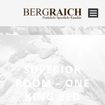
SUPERIOR
ROOM – ONE
KING BED