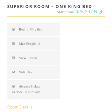
SUPERIOR ROOM – ONE KING BED
$76,50 / Night
Start From
Bed
1 King Bed
Max People
3
View
Beach
Wifi
Yes
Airport Pickup
Service
$35/round
Room Details