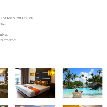
 und Küche mit Esstisch
arat
mixer,
 Haartrockner,…