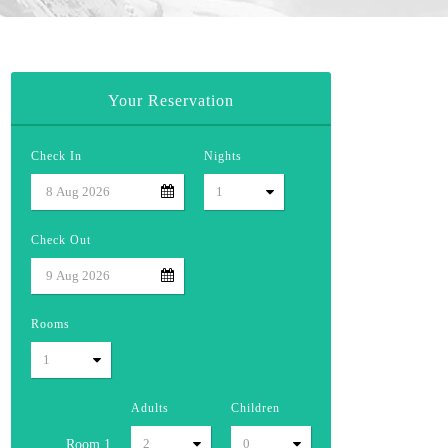
Your Reservation
Check In
Nights
Check Out
Rooms
Adults
Children
Room
1