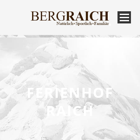
FERIENHOF
RAICH