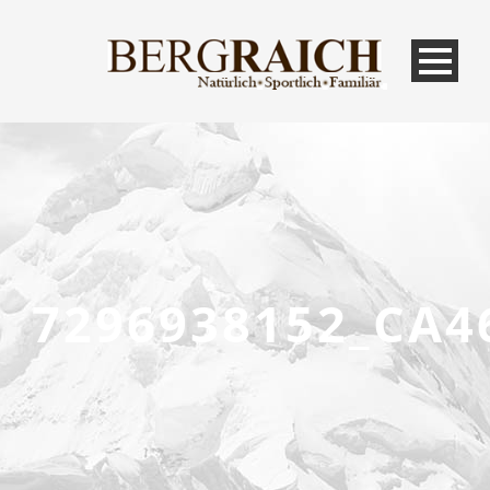
7296938152_CA4