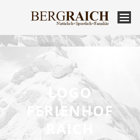
LOGO
FERIENHOF
RAICH